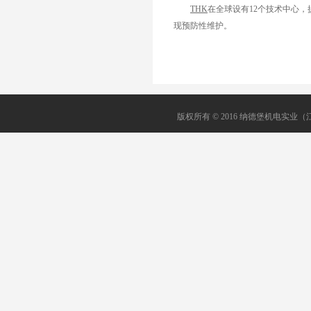
THK
在全球设有12个技术中心，
现预防性维护。
版权所有 © 2016 纳德堡机电实业