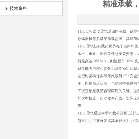
精准承载，
技术资料
THK
LM 滚动导轨以四向等载、高
导体器械等多场景负载需求。其载荷
THK 导轨核心载荷优势在于四向均衡承
水平、垂直、倒置等任意安装姿态，无
荷最高达 205.5kN，刚性提升 3
载荷能力的核心参数为基本额定动载荷
选型时需确保实际等效载荷≤C / 安全
小，即使预压状态下也能保持低摩擦
工况适配是载荷合理应用的关键。微型
配大型机床、自动化生产线。实际应
降。
THK 导轨通过科学的载荷结构设计
范应用，可充分发挥其承载潜力，保